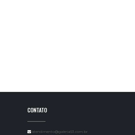
CONTATO
atendimento@galeria53.com.br