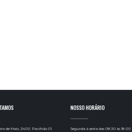
STAMOS
NOSSO HORÁRIO
ro de Maio, 3400. Pavilhão 01.
Segunda à sexta das 08:30 às 18:00