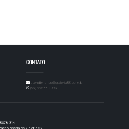
CONTATO
atendimento@galeria53.com.br
(54) 99677-2094
95678-314
ação prévia da Galeria 53.