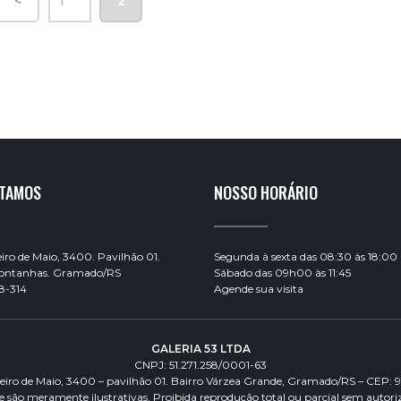
<
1
2
STAMOS
NOSSO HORÁRIO
ro de Maio, 3400. Pavilhão 01.
Segunda à sexta das 08:30 às 18:00
Montanhas. Gramado/RS
Sábado das 09h00 às 11:45
8-314
Agende sua visita
GALERIA 53 LTDA
CNPJ: 51.271.258/0001-63
eiro de Maio, 3400 – pavilhão 01. Bairro Várzea Grande, Gramado/RS – CEP: 
te são meramente ilustrativas. Proibida reprodução total ou parcial sem autoriz