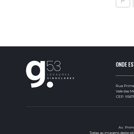
|<
ONDE E
Rua Primei
Vale das 
CEP: 9567
Av. Prim
Todas as imagens deste si