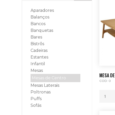
Aparadores
Balanços
Bancos
Banquetas
Bares
Bistrôs
Cadeiras
Estantes
Infantil
Mesas
MESA DE
Mesas de Centro
COD: 0
Mesas Laterais
Poltronas
Puffs
Sofás