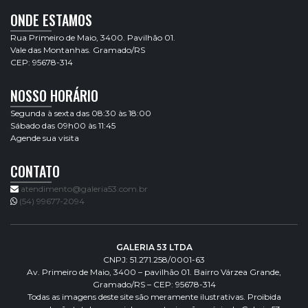
ONDE ESTAMOS
Rua Primeiro de Maio, 3400. Pavilhão 01.
Vale das Montanhas. Gramado/RS
CEP: 95678-314
NOSSO HORÁRIO
Segunda à sexta das 08:30 às 18:00
Sábado das 09h00 às 11:45
Agende sua visita
CONTATO
atendimento@galeria53.com.br
(54) 99677-2094
GALERIA 53 LTDA
CNPJ: 51.271.258/0001-63
Av. Primeiro de Maio, 3400 – pavilhão 01. Bairro Várzea Grande,
Gramado/RS – CEP: 95678-314
Todas as imagens deste site são meramente ilustrativas. Proibida