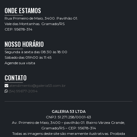
ONDE ESTAMOS
Rua Primeiro de Maio, 3400. Pavilhão 01.
Vale das Montanhas. Gramado/RS
CEP: 95678-314
NOSSO HORÁRIO
Segunda à sexta das 08:30 às 18:00
Sábado das 09h00 às 11:45
Agende sua visita
CONTATO
atendimento@galeria53.com.br
(54) 99677-2094
GALERIA 53 LTDA
CNPJ: 51.271.258/0001-63
Av. Primeiro de Maio, 3400 – pavilhão 01. Bairro Várzea Grande,
Gramado/RS – CEP: 95678-314
Todas as imagens deste site são meramente ilustrativas. Proibida