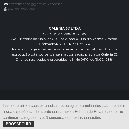
atendimento@galeria53.com.br
(54) 99677-2094
GALERIA 53 LTDA
CNPJ: 51.271.258/0001-63
Av. Primeiro de Maio, 3400 – pavilhão 01. Bairro Várzea Grande,
Gramado/RS – CEP: 95678-314
Todas as imagens deste site são meramente ilustrativas. Proibida
reprodução total ou parcial sem autorização prévia da Galeria 53.
Direitos reservados e protegidos (LEI No 9610, de 19.02.1988)
Esse site utiliza cookies e outras tecnologias semelhantes para melhorar
a sua experiência, de acordo com a nossa
Política de Privacidade
e, ao
Copyright
©
2026
All Rights Reserved
continuar navegando, você concorda com estas condições.
PROSSEGUIR