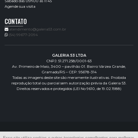
Sábado das 09h00 às 11:45
Agende sua visita
CONTATO
atendimento@galeria53.com.br
(54) 99677-2094
GALERIA 53 LTDA
CNPJ: 51.271.258/0001-63
Av. Primeiro de Maio, 3400 – pavilhão 01. Bairro Várzea Grande,
Gramado/RS – CEP: 95678-314
Todas as imagens deste site são meramente ilustrativas. Proibida
reprodução total ou parcial sem autorização prévia da Galeria 53.
Direitos reservados e protegidos (LEI No 9610, de 19.02.1988)
Esse site utiliza cookies e outras tecnologias semelhantes para melhorar