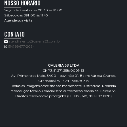
NOSSO HORÁRIO
Segunda à sexta das 08:30 às 18:00
Sábado das 09h00 às 11:45
Agende sua visita
CONTATO
atendimento@galeria53.com.br
(54) 99677-2094
GALERIA 53 LTDA
CNPJ: 51.271.258/0001-63
Av. Primeiro de Maio, 3400 – pavilhão 01. Bairro Várzea Grande,
Gramado/RS – CEP: 95678-314
Todas as imagens deste site são meramente ilustrativas. Proibida
reprodução total ou parcial sem autorização prévia da Galeria 53.
Direitos reservados e protegidos (LEI No 9610, de 19.02.1988)