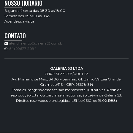
NOSSO HORÁRIO
Segunda à sexta das 08:30 às 18:00
Sábado das 09h00 às 11:45
Agende sua visita
CONTATO
atendimento@galeria53.com.br
(54) 99677-2094
GALERIA 53 LTDA
CNPJ: 51.271.258/0001-63
Av. Primeiro de Maio, 3400 – pavilhão 01. Bairro Várzea Grande,
Gramado/RS – CEP: 95678-314
Todas as imagens deste site são meramente ilustrativas. Proibida
reprodução total ou parcial sem autorização prévia da Galeria 53.
Direitos reservados e protegidos (LEI No 9610, de 19.02.1988)