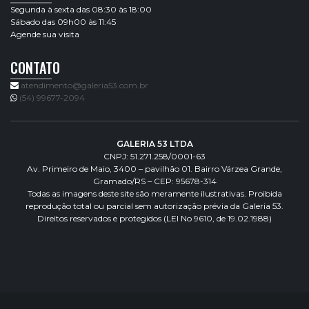
Segunda à sexta das 08:30 às 18:00
Sábado das 09h00 às 11:45
Agende sua visita
CONTATO
atendimento@galeria53.com.br
(54) 99677-2094
GALERIA 53 LTDA
CNPJ: 51.271.258/0001-63
Av. Primeiro de Maio, 3400 – pavilhão 01. Bairro Várzea Grande,
Gramado/RS – CEP: 95678-314
Todas as imagens deste site são meramente ilustrativas. Proibida
reprodução total ou parcial sem autorização prévia da Galeria 53.
Direitos reservados e protegidos (LEI No 9610, de 19.02.1988)