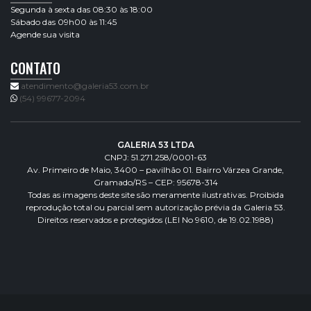
Segunda à sexta das 08:30 às 18:00
Sábado das 09h00 às 11:45
Agende sua visita
CONTATO
atendimento@galeria53.com.br
(54) 99677-2094
GALERIA 53 LTDA
CNPJ: 51.271.258/0001-63
Av. Primeiro de Maio, 3400 – pavilhão 01. Bairro Várzea Grande,
Gramado/RS – CEP: 95678-314
Todas as imagens deste site são meramente ilustrativas. Proibida
reprodução total ou parcial sem autorização prévia da Galeria 53.
Direitos reservados e protegidos (LEI No 9610, de 19.02.1988)