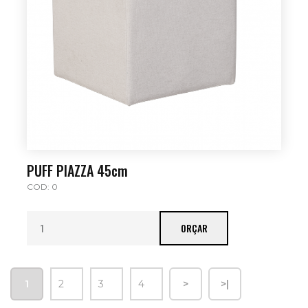
PUFF PIAZZA 45cm
COD: 0
ORÇAR
1
2
3
4
>
>|