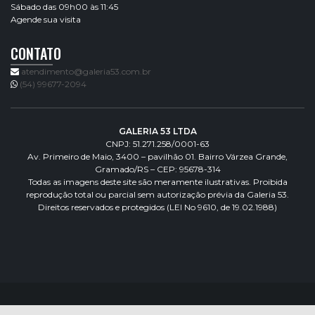
Sábado das 09h00 às 11:45
Agende sua visita
CONTATO
atendimento@galeria53.com.br
(54) 99677-2094
GALERIA 53 LTDA
CNPJ: 51.271.258/0001-63
Av. Primeiro de Maio, 3400 – pavilhão 01. Bairro Várzea Grande,
Gramado/RS – CEP: 95678-314
Todas as imagens deste site são meramente ilustrativas. Proibida
reprodução total ou parcial sem autorização prévia da Galeria 53.
Direitos reservados e protegidos (LEI No 9610, de 19.02.1988)