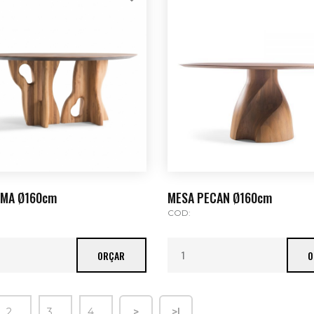
UMA Ø160cm
MESA PECAN Ø160cm
COD:
ORÇAR
O
2
3
4
>
>|