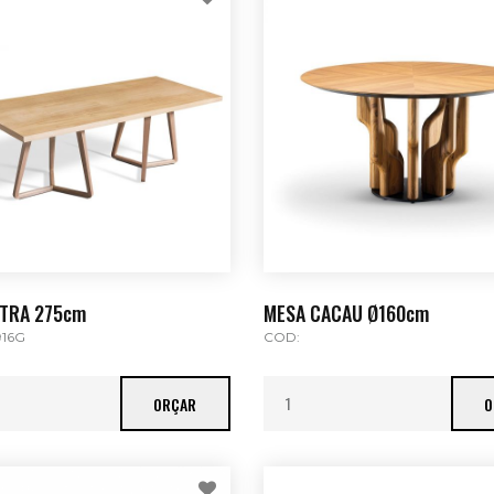
TRA 275cm
MESA CACAU Ø160cm
916G
COD:
ORÇAR
O