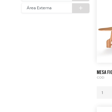
Área Externa
MESA FI
COD: