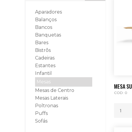
Aparadores
Balanços
Bancos
Banquetas
Bares
Bistrôs
Cadeiras
Estantes
Infantil
Mesas
MESA S
Mesas de Centro
COD: 0
Mesas Laterais
Poltronas
Puffs
Sofás