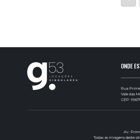
ONDE E
Rua Primei
Vale das 
CEP: 9567
Av. Prim
Todas as imagens deste si