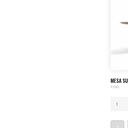
MESA S
COD:
1