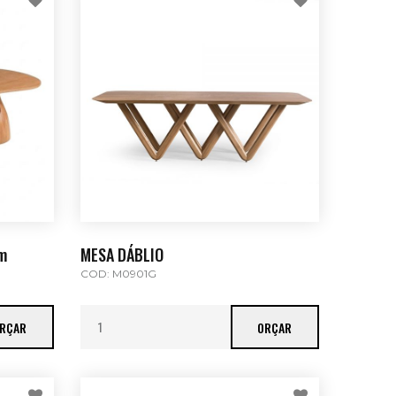
m
MESA DÁBLIO
COD: M0901G
RÇAR
ORÇAR