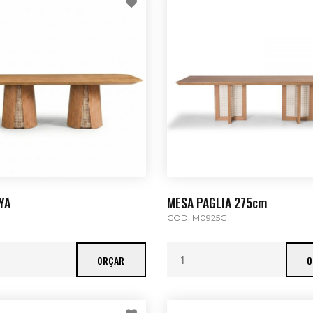
YA
MESA PAGLIA 275cm
COD: M0925G
ORÇAR
O