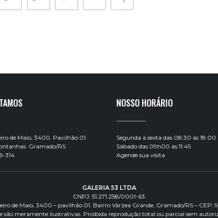
STAMOS
NOSSO HORÁRIO
ro de Maio, 3400. Pavilhão 01.
Segunda à sexta das 08:30 às 18:00
Montanhas. Gramado/RS
Sábado das 09h00 às 11:45
8-314
Agende sua visita
GALERIA 53 LTDA
CNPJ: 51.271.258/0001-63
eiro de Maio, 3400 – pavilhão 01. Bairro Várzea Grande, Gramado/RS – CEP: 
te são meramente ilustrativas. Proibida reprodução total ou parcial sem autoriz