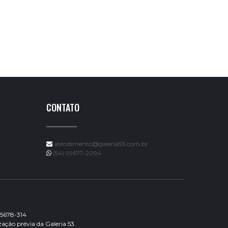
CONTATO
atendimento@galeria53.com.br
(54) 99677-2094
95678-314
ação prévia da Galeria 53.